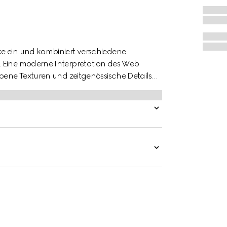
e ein und kombiniert verschiedene
. Eine moderne Interpretation des Web
abene Texturen und zeitgenössische Details
einer Gucci Italy mit GG Stickerei verziert.