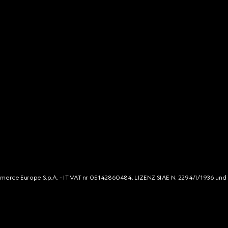
mmerce Europe S.p.A. - IT VAT nr 05142860484. LIZENZ SIAE N. 2294/I/1936 und