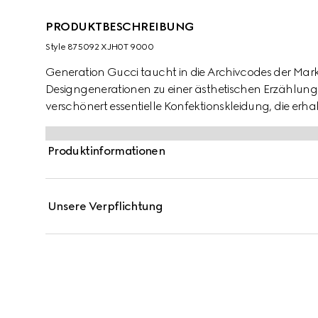
PRODUKTBESCHREIBUNG
Style ‎875092 XJH0T 9000
Generation Gucci taucht in die Archivcodes der Mark
Designgenerationen zu einer ästhetischen Erzählung
verschönert essentielle Konfektionskleidung, die erh
hervorhebt. Dieses Poloshirt aus Baumwolljersey ist mit 
Produktinformationen
Unsere Verpflichtung