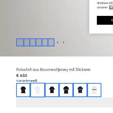
Weitere In
unserer
Co
Poloshirt aus Baumwolljersey mit Stickerei
€ 650
Varianten
weiß