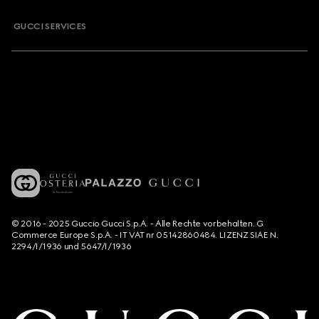
GUCCI SERVICES
© 2016 - 2025 Guccio Gucci S.p.A. - Alle Rechte vorbehalten. G
Commerce Europe S.p.A. - IT VAT nr 05142860484. LIZENZ SIAE N.
2294/I/1936 und 5647/I/1936