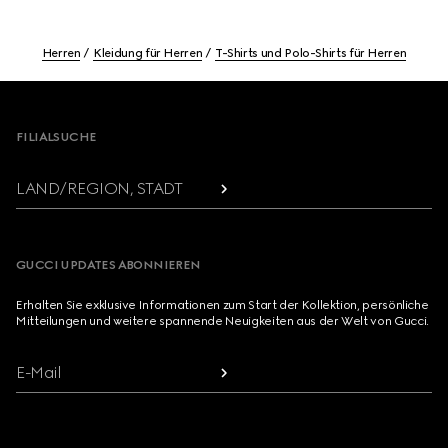
Herren
Kleidung für Herren
T-Shirts und Polo-Shirts für Herren
Footer
FILIALSUCHE
LAND/REGION, STADT
GUCCI UPDATES ABONNIEREN
Erhalten Sie exklusive Informationen zum Start der Kollektion, persönliche
Mitteilungen und weitere spannende Neuigkeiten aus der Welt von Gucci.
E-Mail