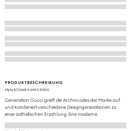
PRODUKTBESCHREIBUNG
Style ‎872468 XJHX5 9000
Generation Gucci greift die Archivcodes der Marke auf
und kombiniert verschiedene Designgenerationen zu
einer ästhetischen Erzählung. Eine moderne
Interpretation des Web verziert essentielle
Konfektionskleidung, die edle Texturen und