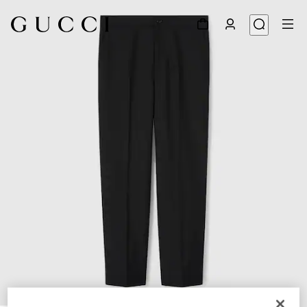
1
/
6