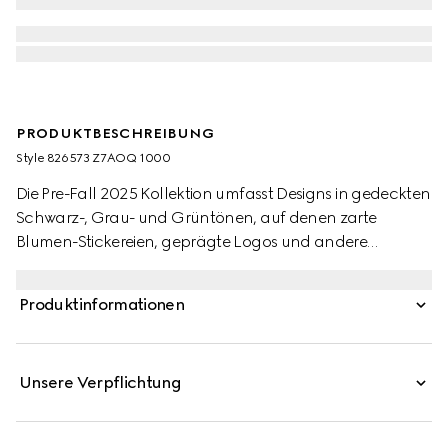
PRODUKTBESCHREIBUNG
Style ‎826573 Z7AOQ 1000
Die Pre-Fall 2025 Kollektion umfasst Designs in gedeckten
Schwarz-, Grau- und Grüntönen, auf denen zarte
Blumen-Stickereien, geprägte Logos und andere
aufwendig gearbeitete Details auf besondere Weise in
den Fokus rücken. Bei dieser Hose trifft schwarzer Twill aus
Produktinformationen
Wollmischung auf ein Gucci Schriftzug-Detail aus Metall.
Unsere Verpflichtung