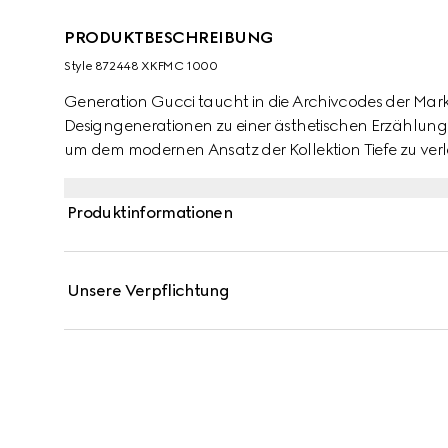
PRODUKTBESCHREIBUNG
Style ‎872448 XKFMC 1000
Generation Gucci taucht in die Archivcodes der Mark
Designgenerationen zu einer ästhetischen Erzählung. V
um dem modernen Ansatz der Kollektion Tiefe zu ver
T-Shirt, das aus GG Viskose-Jacquard gefertigt ist.
Produktinformationen
Unsere Verpflichtung