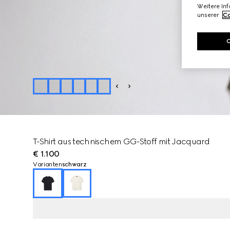
Weitere In
unserer
Co
T-Shirt aus technischem GG-Stoff mit Jacquard
€ 1.100
Varianten
schwarz