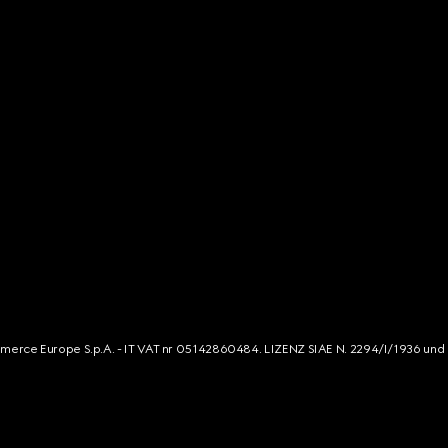
mmerce Europe S.p.A. - IT VAT nr 05142860484. LIZENZ SIAE N. 2294/I/1936 und