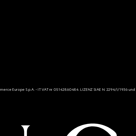
mmerce Europe S.p.A. - IT VAT nr 05142860484. LIZENZ SIAE N. 2294/I/1936 und