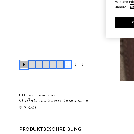
Weitere In
unserer
Co
+
5
Mit Initialen personalisieren
Große Gucci Savoy Reisetasche
€ 2.350
PRODUKTBESCHREIBUNG