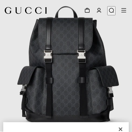
1
/
8