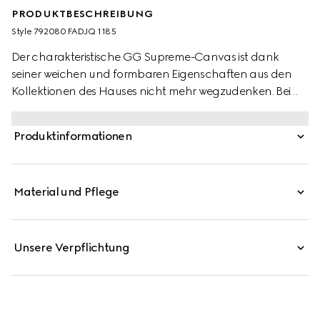
PRODUKTBESCHREIBUNG
Style ‎792080 FADJQ 1185
Der charakteristische GG Supreme-Canvas ist dank
seiner weichen und formbaren Eigenschaften aus den
Kollektionen des Hauses nicht mehr wegzudenken. Bei
diesem Rucksack erscheint das Material, das aus
beschichtetem Mikrofaserstoff gefertigt wird, in einer
Produktinformationen
vollständig in Schwarz gehaltenen Variante. Komplettiert
wird das Modell von einem farblich abgestimmten
Lederbesatz, während das Web aus den Archiven für
Material und Pflege
einen subtilen Farbakzent sorgt.
Unsere Verpflichtung