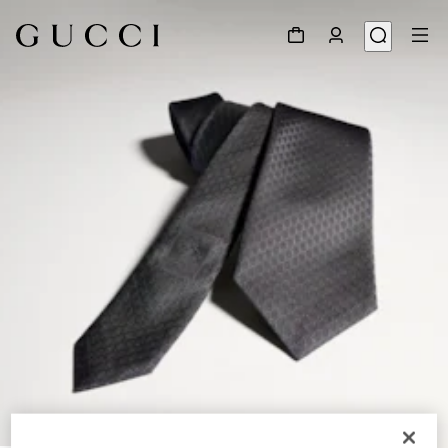
1
/
3