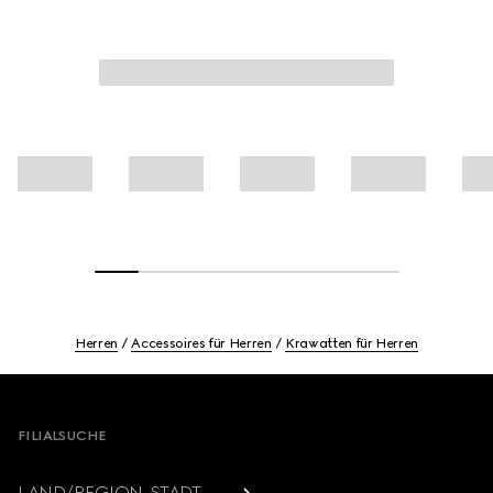
Herren
Accessoires für Herren
Krawatten für Herren
Footer
FILIALSUCHE
LAND/REGION, STADT