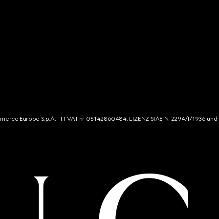
mmerce Europe S.p.A. - IT VAT nr 05142860484. LIZENZ SIAE N. 2294/I/1936 und