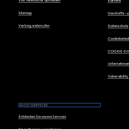
Von Newsletter abmelden
Karriere
Sitemap
Geschäfts- 
Vertrag widerrufen
Datenschutz
Cookiebeleid
COOKIE-EI
Unternehmen
Vulnerability
GUCCI SERVICES
Entdecken Sie unsere Services