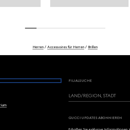
Herren
Accessoires für Herren
Brillen
FILIALSUCHE
LAND/REGION, STADT
brium
GUCCI UPDATES ABONNIEREN
Erhalten Sie exklusive Informationen 