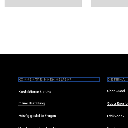
Footer
KÖNNEN WIR IHNEN HELFEN?
DIE FIRMA
Über Gucci
Kontaktieren Sie Uns
Meine Bestellung
Gucci Equili
Häufig gestellte Fragen
Ethikkodex