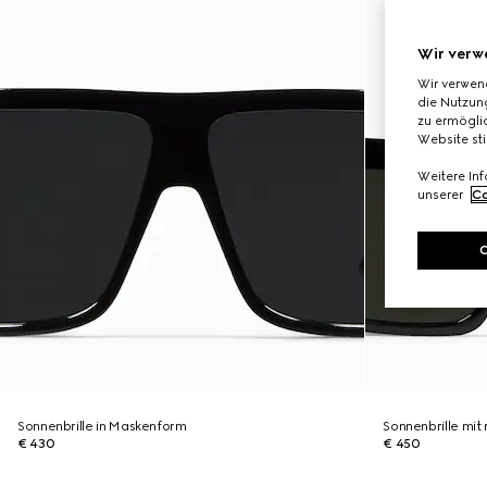
Wir verw
Wir verwen
die Nutzung
zu ermöglic
Website st
Weitere In
unserer
Co
Sonnenbrille in Maskenform
Sonnenbrille mi
€ 430
€ 450