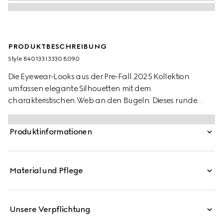
PRODUKTBESCHREIBUNG
Style ‎840133 I3330 8090
Die Eyewear-Looks aus der Pre-Fall 2025 Kollektion
umfassen elegante Silhouetten mit dem
charakteristischen Web an den Bügeln. Dieses runde
Brillengestell kombiniert ein Design aus
hellgoldfarbenem Metall mit einem Web-Detail, einem
Produktinformationen
gravierten Gucci Logo und Bügelenden in
dunkelbrauner Schildpatt-Optik.
Material und Pflege
Unsere Verpflichtung