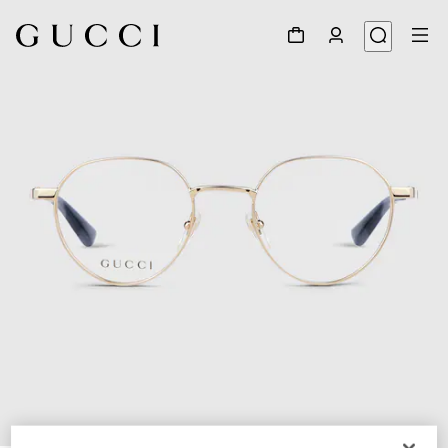
1
/
5