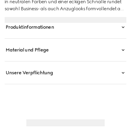
in neutralen Farben und einer eckigen Schnalle rundet
sowohl Business- als auch Anzuglooks formvollendet ab.
Dieser breite Gürtel ist aus Glattleder gefertigt und verfügt
über eine eckige Schnalle mit Gucci Gravur auf der
Produktinformationen
Metallschlaufe.
Material und Pflege
Unsere Verpflichtung