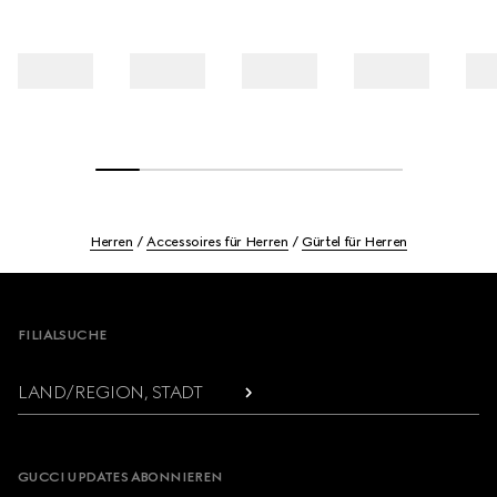
Herren
Accessoires für Herren
Gürtel für Herren
Footer
FILIALSUCHE
LAND/REGION, STADT
GUCCI UPDATES ABONNIEREN