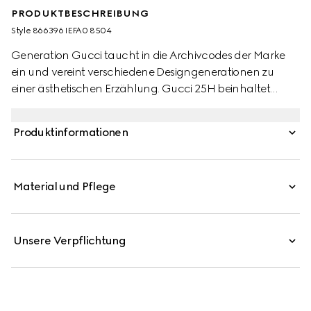
PRODUKTBESCHREIBUNG
Style ‎866396 IEFA0 8504
Generation Gucci taucht in die Archivcodes der Marke
ein und vereint verschiedene Designgenerationen zu
einer ästhetischen Erzählung. Gucci 25H beinhaltet
diesen 30-mm-Quarzstil mit einer diamantbesetzten,
roségoldbeschichteten Lünette, die Schmuckinspiration
Produktinformationen
und alltägliche Tragbarkeit vereint.
Material und Pflege
Unsere Verpflichtung