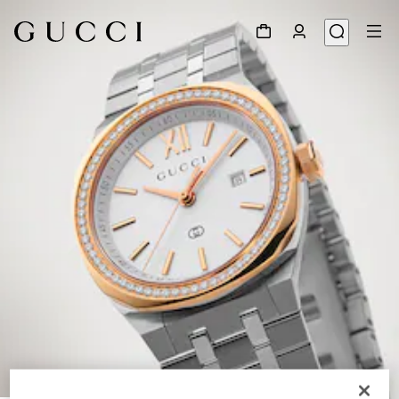
1
/
5