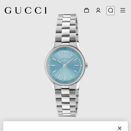
1
/
4