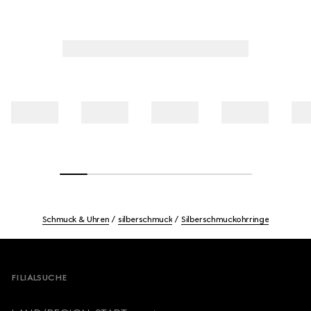
Schmuck & Uhren
silberschmuck
Silberschmuckohrringe
Footer
FILIALSUCHE