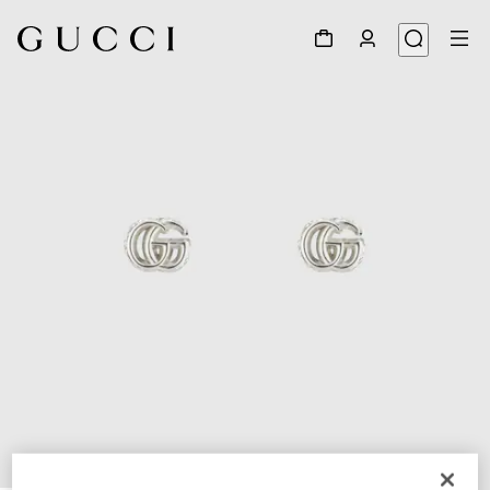
1
/
3