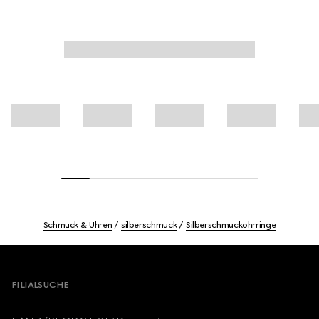
Schmuck & Uhren
silberschmuck
Silberschmuckohrringe
Footer
FILIALSUCHE