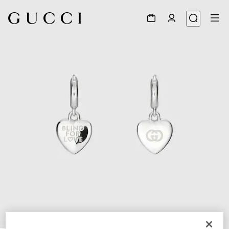
1
/
4