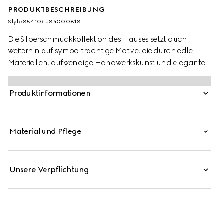
PRODUKTBESCHREIBUNG
Style ‎854106 J8400 0818
Die Silberschmuckkollektion des Hauses setzt auch
weiterhin auf symbolträchtige Motive, die durch edle
Materialien, aufwendige Handwerkskunst und elegante
Details neu interpretiert werden – so auch bei diesen Blind
For Love Creolen mit Gravur.
Produktinformationen
Material und Pflege
Unsere Verpflichtung