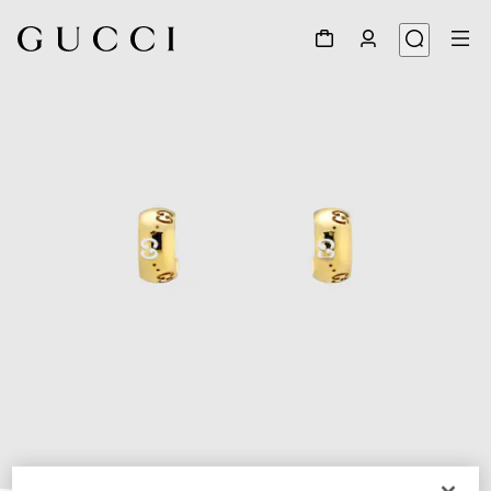
1
/
3