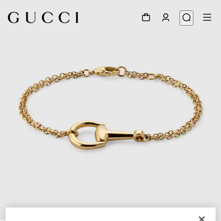
1
/
4