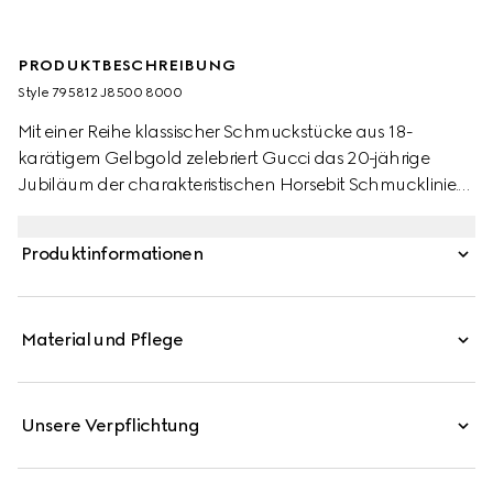
PRODUKTBESCHREIBUNG
Style ‎795812 J8500 8000
Mit einer Reihe klassischer Schmuckstücke aus 18-
karätigem Gelbgold zelebriert Gucci das 20-jährige
Jubiläum der charakteristischen Horsebit Schmucklinie.
Dieses Kettenarmband zeigt das unverkennbare Detail in
einer Variation mit halbem Horsebit.
Produktinformationen
Material und Pflege
Unsere Verpflichtung