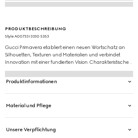
PRODUKTBESCHREIBUNG
Style ‎A00733 I3330 5353
Gucci Primavera etabliert einen neuen Wortschatz an
Silhouetten, Texturen und Materialien und verbindet
Innovation mit einer fundierten Vision. Charakteristische
Eyewear-Formen werden mit emblematischen Signaturen
bereichert. Diese Sonnenbrille mit einem violetten
Produktinformationen
Metallrahmen verfügt über ein geprägtes Logo an den
Bügeln und violette Gläser.
Material und Pflege
Unsere Verpflichtung