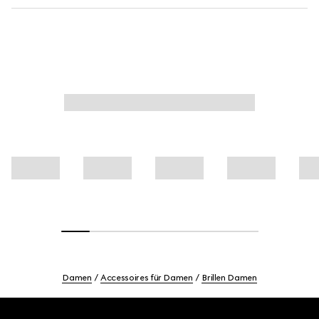
Damen
Accessoires für Damen
Brillen Damen
Footer