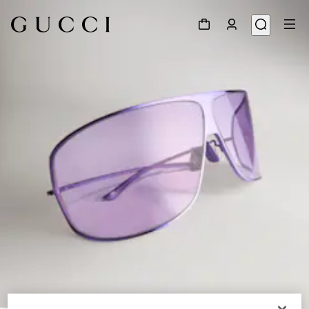
1
/
6