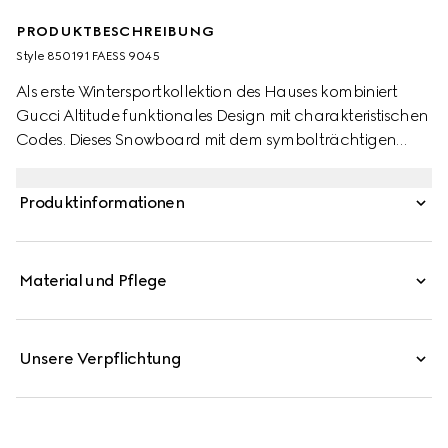
PRODUKTBESCHREIBUNG
Style ‎850191 FAESS 9045
Als erste Wintersportkollektion des Hauses kombiniert
Gucci Altitude funktionales Design mit charakteristischen
Codes. Dieses Snowboard mit dem symbolträchtigen
Web wurde in Zusammenarbeit mit HEAD kreiert. Mit dem
vielseitigen All-Mountain-Board lassen sich spielend
Produktinformationen
einfach Fortschritte machen und es sorgt auf jeder Piste
stilvolle Abfahrten.
Material und Pflege
Unsere Verpflichtung