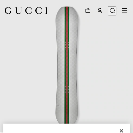
1
/
4