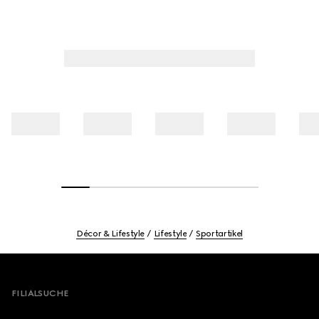
Décor & Lifestyle
Lifestyle
Sportartikel
Footer
FILIALSUCHE