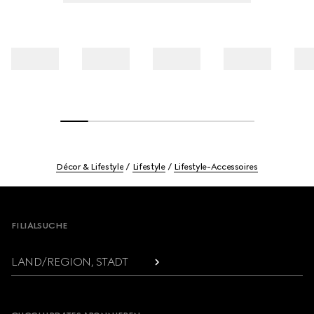
Décor & Lifestyle
Lifestyle
Lifestyle-Accessoires
Footer
FILIALSUCHE
LAND/REGION, STADT