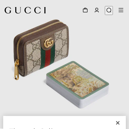
1
/
5