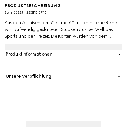
PRODUKTBESCHREIBUNG
Style ‎662294 2ZGFG 8745
Aus den Archiven der 50er und 60er stammt eine Reihe
von aufwendig gestalteten Stücken aus der Welt des
Sports und der Freizeit. Die Karten wurden von dem
verspielten Charakter und den kuratierten Details dieser
Designs inspiriert und sind mit einem originellen Wald-
Produktinformationen
Print bedruckt. Zwei Symbole aus der
Reitsportvergangenheit des Hauses auf der
GG Supreme-Hülle zollen den Vintage-Einflüssen des
Unsere Verpflichtung
Karten Tribut.