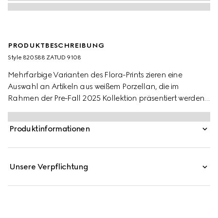
PRODUKTBESCHREIBUNG
Style ‎820588 ZATUD 9108
Mehrfarbige Varianten des Flora-Prints zieren eine
Auswahl an Artikeln aus weißem Porzellan, die im
Rahmen der Pre-Fall 2025 Kollektion präsentiert werden.
Hier erscheint das Motiv auf einer großen
Schmuckablage mit kontrastierendem schwarzem Rand.
Produktinformationen
Unsere Verpflichtung