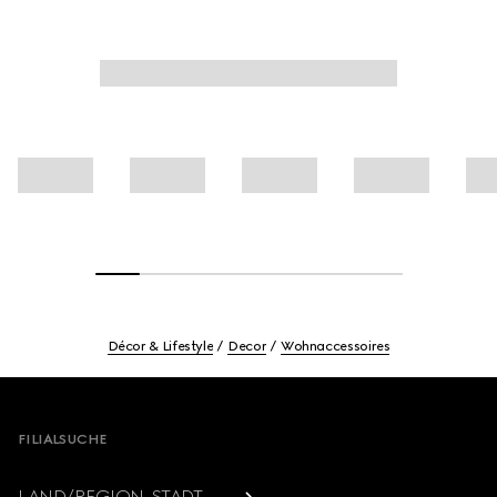
Décor & Lifestyle
Decor
Wohnaccessoires
Footer
FILIALSUCHE
LAND/REGION, STADT