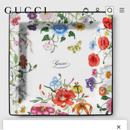
1
/
3