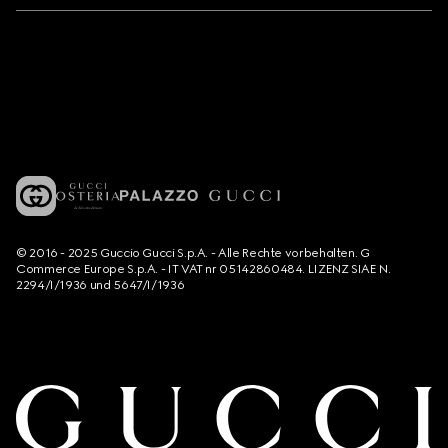
© 2016 - 2025 Guccio Gucci S.p.A. - Alle Rechte vorbehalten. G
Commerce Europe S.p.A. - IT VAT nr 05142860484. LIZENZ SIAE N.
2294/I/1936 und 5647/I/1936