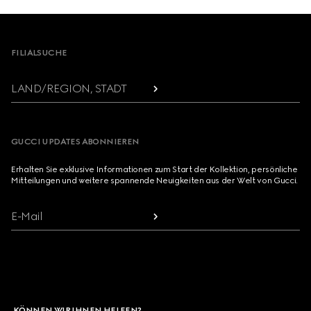
Footer
FILIALSUCHE
LAND/REGION, STADT
GUCCI UPDATES ABONNIEREN
Erhalten Sie exklusive Informationen zum Start der Kollektion, persönliche
Mitteilungen und weitere spannende Neuigkeiten aus der Welt von Gucci.
E-Mail
KÖNNEN WIR IHNEN HELFEN?