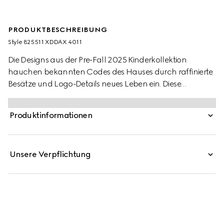
PRODUKTBESCHREIBUNG
Style ‎825511 XDDAX 4011
Die Designs aus der Pre-Fall 2025 Kinderkollektion
hauchen bekannten Codes des Hauses durch raffinierte
Besätze und Logo-Details neues Leben ein. Diese
Kindershorts aus Denim mit Waschung werden von einem
gelaserten Gucci Logo geziert.
Produktinformationen
Unsere Verpflichtung