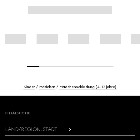
Kinder
Mädchen
Mädchenbekleidung (4-12 jahre)
Footer
FILIALSUCHE
LAND/REGION, STADT