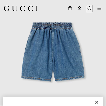
1
/
4