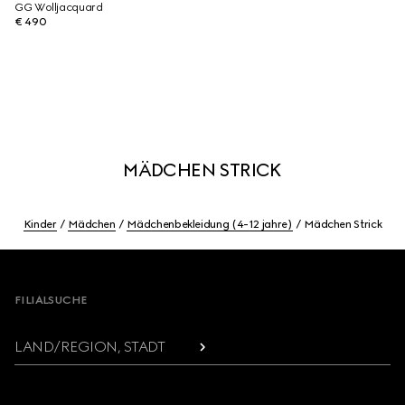
GG Wolljacquard
€ 490
MÄDCHEN STRICK
Kinder
Mädchen
Mädchenbekleidung (4-12 jahre)
Mädchen Strick
Footer
FILIALSUCHE
LAND/REGION, STADT