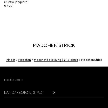
GG Wolljacquard
€ 490
MÄDCHEN STRICK
Kinder
Mädchen
Mädchenbekleidung (4-12 jahre)
Mädchen Strick
Footer
FILIALSUCHE
LAND/REGION, STADT