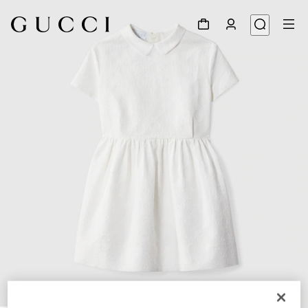
1
/
4