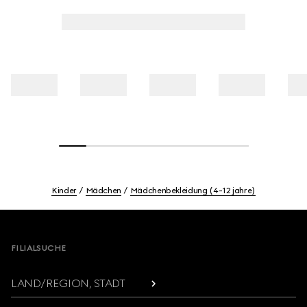
Kinder
Mädchen
Mädchenbekleidung (4-12 jahre)
Footer
FILIALSUCHE
LAND/REGION, STADT