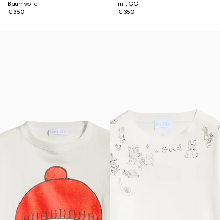
Baumwolle
mit GG
€ 350
€ 350