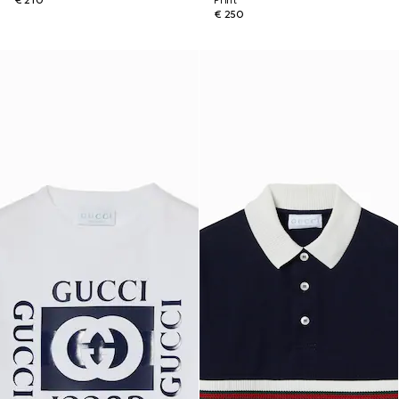
€ 210
Print
€ 250