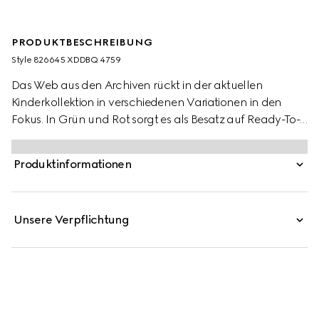
PRODUKTBESCHREIBUNG
Style ‎826645 XDDBQ 4759
Das Web aus den Archiven rückt in der aktuellen
Kinderkollektion in verschiedenen Variationen in den
Fokus. In Grün und Rot sorgt es als Besatz auf Ready-To-
Wear-Modellen, Schuhen und Accessoires für sportliche
Looks mit vielseitigem Charakter. Diese Kinderhose aus
Produktinformationen
Denim zieren ein Schlaufendetail mit Web und ein
geprägtes Gucci Etikett aus Leder.
Unsere Verpflichtung