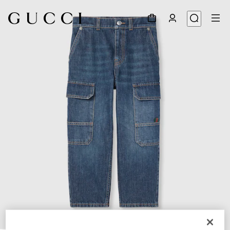
1
/
3