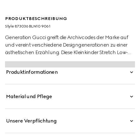
PRODUKTBESCHREIBUNG
Style ‎873036 BLN10 9061
Generation Gucci greift die Archivcodes der Marke auf
und vereint verschiedene Designgenerationen zu einer
ästhetischen Erzählung. Diese Kleinkinder Stretch Low-
Top-Sneaker sind aus Leder mit einem grün und roten
Web Streifen gefertigt.
Produktinformationen
Material und Pflege
Unsere Verpflichtung