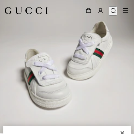
1
/
7