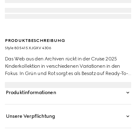
PRODUKTBESCHREIBUNG
Style ‎805415 XJGXV 4306
Das Web aus den Archiven rückt in der Cruise 2025
Kinderkollektion in verschiedenen Variationen in den
Fokus. In Grün und Rot sorgt es als Besatz auf Ready-To-
Wear-Modellen, Schuhen und Accessoires für sportliche
Looks mit vielseitigem Charakter. Dieses Baby-Poloshirt mit
Produktinformationen
einem grünen und roten Web-Detail am Kragen ist aus
Stretch-Baumwoll-Piqué gefertigt.
Unsere Verpflichtung