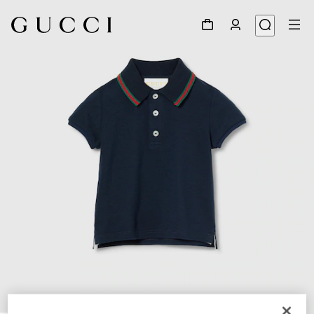
1
/
3