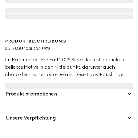
PRODUKTBESCHREIBUNG
Style ‎835340 3K206 5978
Im Rahmen der Pre-Fall 2025 Kinderkollektion rücken
beliebte Motive in den Mittelpunkt, darunter auch
charakteristische Logo-Details. Diese Baby-Fäustlinge
sind aus GG Wolle mit einem farblich abgestimmten,
gerippten Abschluss gefertigt.
Produktinformationen
Unsere Verpflichtung