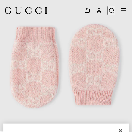
1
/
2