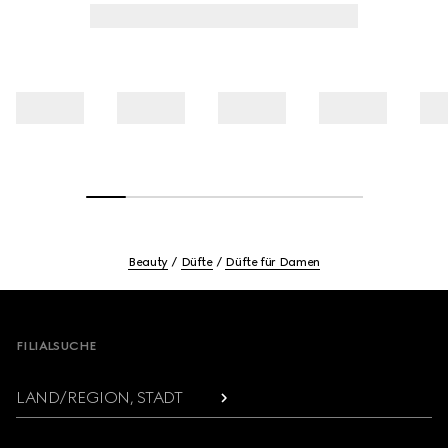
Beauty
Düfte
Düfte für Damen
Footer
FILIALSUCHE
LAND/REGION, STADT