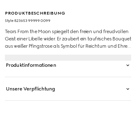
PRODUKTBESCHREIBUNG
Style ‎823653 99999 0099
Tears From the Moon spiegelt den freien und freudvollen
Geist einer Libelle wider. Er zaubert ein taufrisches Bouquet
aus weißer Pfingstrose als Symbol für Reichtum und Ehre,
frischen Maiglöckchen und strahlender Stephanotis, die
das Geheimnis dieses eleganten Frühlingsdufts lüftet.
Produktinformationen
Unsere Verpflichtung