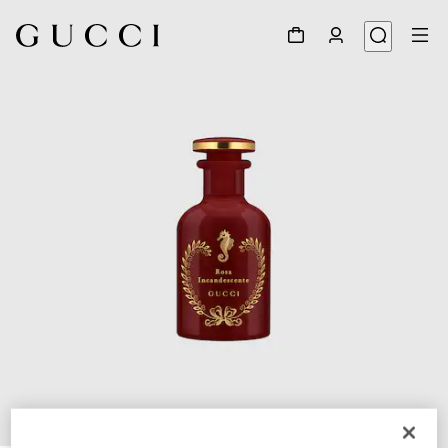
1
/
3