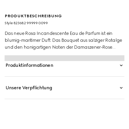
PRODUKTBESCHREIBUNG
Style ‎823682 99999 0099
Das neue Rosa Incandescente Eau de Parfum ist ein
blumig-maritimer Duft. Das Bouquet aus salziger Rotalge
und den honigartigen Noten der Damaszener-Rose
bringt einen Schatz ans Licht, der zwischen Küste und
Meer verborgen lag. Um die maritime Schönheit der
Produktinformationen
Rotalge zu bewahren, wird ihre Essenz durch einen
speziellen Fluid-Extraktionsprozess gewonnen.
Unsere Verpflichtung