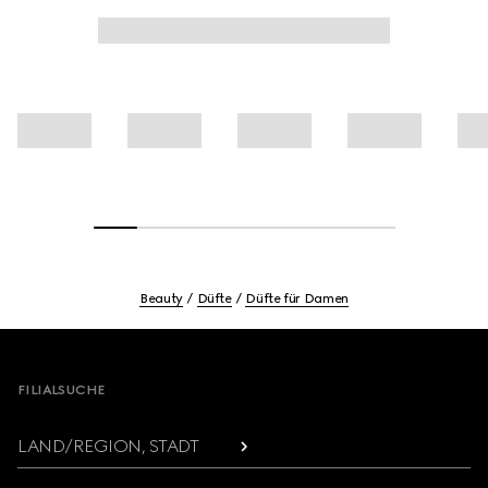
Beauty
Düfte
Düfte für Damen
Footer
FILIALSUCHE
LAND/REGION, STADT