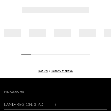
Beauty
Beauty Makeup
Footer
FILIALSUCHE
LAND/REGION, STADT