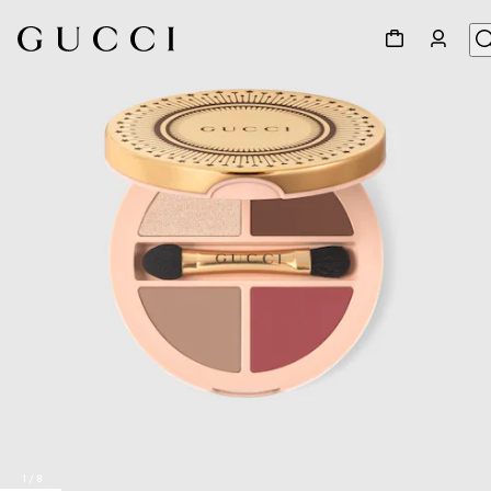
1
/
8