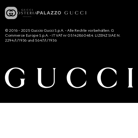
© 2016 - 2025 Guccio Gucci S.p.A. - Alle Rechte vorbehalten. G
Commerce Europe S.p.A. - IT VAT nr 05142860484. LIZENZ SIAE N.
2294/I/1936 und 5647/I/1936