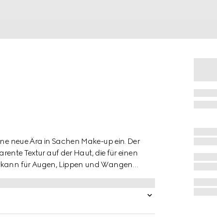
eine neue Ära in Sachen Make-up ein. Der
parente Textur auf der Haut, die für einen
kt kann für Augen, Lippen und Wangen
 erhältlich, der natürlich wirkt, den Teint
iht. Durch die Geltextur kann der Gloss
ien hervorzuheben, oder über der
nt zu erzeugen.