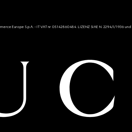
mmerce Europe S.p.A. - IT VAT nr 05142860484. LIZENZ SIAE N. 2294/I/1936 und