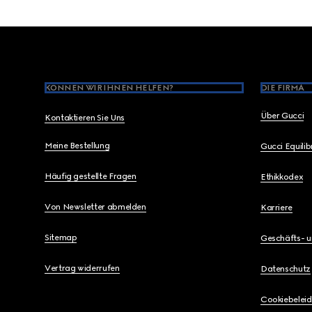
Footer
KÖNNEN WIR IHNEN HELFEN?
DIE FIRMA
Über Gucci
Kontaktieren Sie Uns
Meine Bestellung
Gucci Equili
Häufig gestellte Fragen
Ethikkodex
Von Newsletter abmelden
Karriere
Sitemap
Geschäfts- 
Vertrag widerrufen
Datenschutz
Cookiebeleid