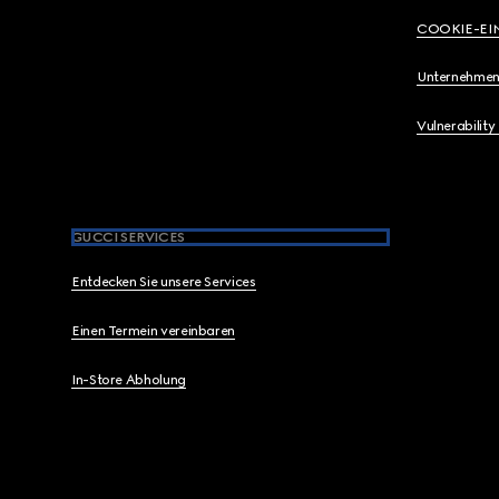
COOKIE-EI
Unternehmen
Vulnerability
GUCCI SERVICES
Entdecken Sie unsere Services
Einen Termein vereinbaren
In-Store Abholung