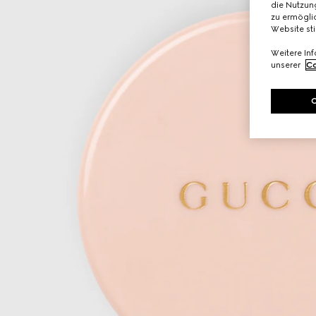
die Nutzung
zu ermöglic
Website st
Weitere In
unserer
Co