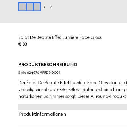
Éclat De Beauté Effet Lumière Face Gloss
€ 33
PRODUKTBESCHREIBUNG
Style ‎624976 9PRD9 0001
Der Éclat De Beauté Effet Lumière Face Gloss läutet 
vielseitig einsetzbare Gel-Gloss hinterlässt eine trans
natürlichen Schimmer sorgt. Dieses Allround-Produ
verwendet werden und ist in einem universellen Farbton
zum Strahlen bringt und dem Gesicht mehr Tiefe verle
Produktinformationen
alleine getragen werden, um bestimmte Gesichtspart
Foundation, um einen schimmernden, taufrischen Tei