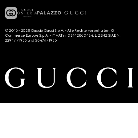
© 2016 - 2025 Guccio Gucci S.p.A. - Alle Rechte vorbehalten. G
Commerce Europe S.p.A. - IT VAT nr 05142860484. LIZENZ SIAE N.
2294/I/1936 und 5647/I/1936