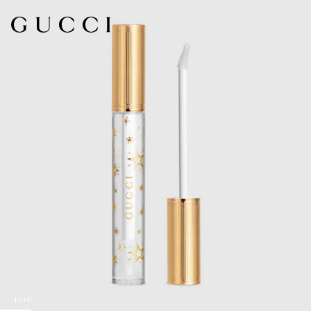
1
/
10