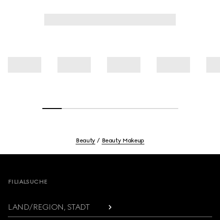
Beauty
Beauty Makeup
Footer
FILIALSUCHE
LAND/REGION, STADT