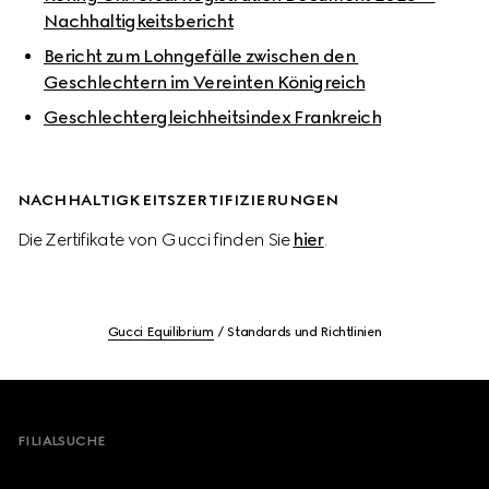
Nachhaltigkeitsbericht
Bericht zum Lohngefälle zwischen den 
Geschlechtern im Vereinten Königreich
Geschlechtergleichheitsindex Frankreich
NACHHALTIGKEITSZERTIFIZIERUNGEN
Die Zertifikate von Gucci finden Sie 
hier
.
Gucci Equilibrium
Standards und Richtlinien
Footer
FILIALSUCHE