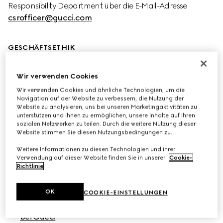
Responsibility Department über die E-Mail-Adresse 
csrofficer@gucci.com
GESCHÄFTSETHIK
Ethikkodex
Wir verwenden Cookies
Richtlinie für Unternehmensnachhaltigkeit und -
Wir verwenden Cookies und ähnliche Technologien, um die
Navigation auf der Website zu verbessern, die Nutzung der
verantwortung
Website zu analysieren, uns bei unseren Marketingaktivitäten zu
unterstützen und Ihnen zu ermöglichen, unsere Inhalte auf Ihren
Die Nachhaltigkeitsprinzipien von Gucci
sozialen Netzwerken zu teilen. Durch die weitere Nutzung dieser
Website stimmen Sie diesen Nutzungsbedingungen zu.
Weitere Informationen zu diesen Technologien und ihrer
RICHTLINIEN
Verwendung auf dieser Website finden Sie in unserer
Cookie-
Richtlinie
.
Mensch
OK
COOKIE-EINSTELLUNGEN
Richtlinie für Vielfalt, Gerechtigkeit und Inklusion 
bei Gucci