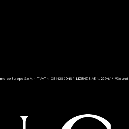
mmerce Europe S.p.A. - IT VAT nr 05142860484. LIZENZ SIAE N. 2294/I/1936 und