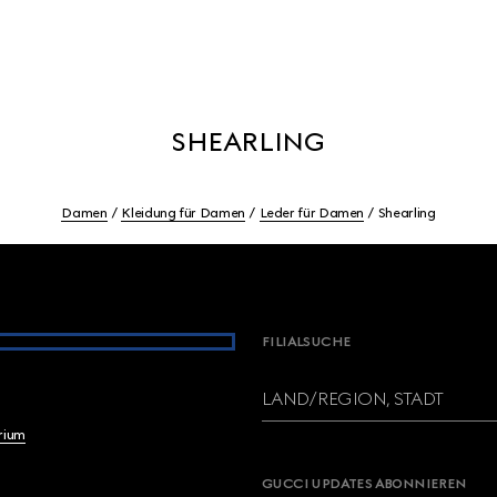
SHEARLING
Damen
Kleidung für Damen
Leder für Damen
Shearling
FILIALSUCHE
LAND/REGION, STADT
brium
GUCCI UPDATES ABONNIEREN