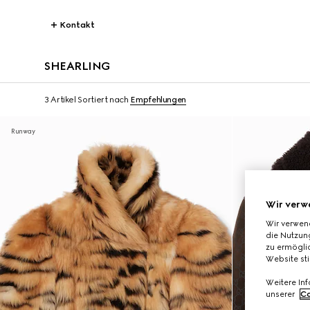
Kontakt
SHEARLING
3 Artikel
Sortiert nach
Empfehlungen
Runway
Wir verw
Wir verwen
die Nutzung
zu ermöglic
Website st
Weitere In
unserer
Co