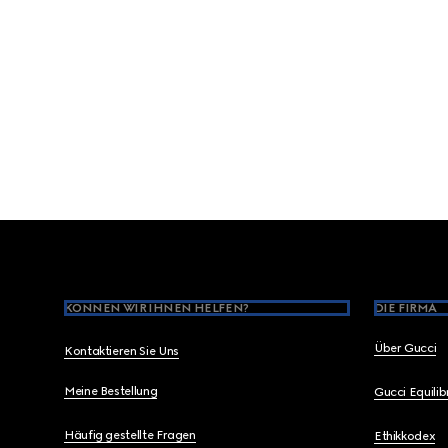
Footer
KÖNNEN WIR IHNEN HELFEN?
DIE FIRMA
Über Gucci
Kontaktieren Sie Uns
Meine Bestellung
Gucci Equili
Häufig gestellte Fragen
Ethikkodex