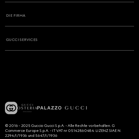
DIE FIRMA
GUCCI SERVICES
© 2016 - 2025 Guccio Gucci S.p.A. - Alle Rechte vorbehalten. G
Commerce Europe S.p.A. - IT VAT nr 05142860484. LIZENZ SIAE N.
2294/I/1936 und 5647/I/1936