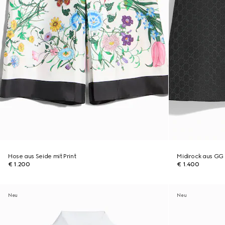
Hose aus Seide mit Print
Midirock aus GG
€ 1.200
€ 1.400
Neu
Neu