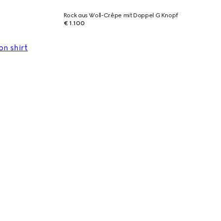
Rock aus Woll-Crêpe mit Doppel G Knopf
€ 1.100