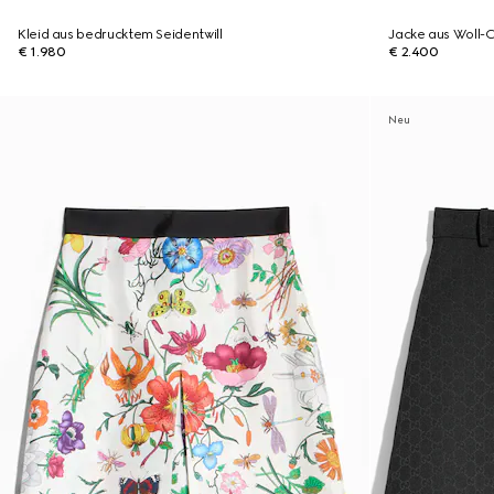
Kleid aus bedrucktem Seidentwill
Jacke aus Woll-
€ 1.980
€ 2.400
Neu