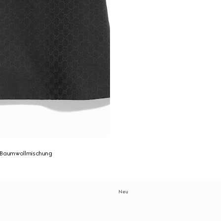
 Baumwollmischung
Neu