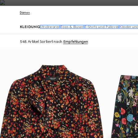
Kontakt
Damen
KLEIDUNG
Strickwaren
Tops & Blusen​
T-Shirts und Pullover
Kleider un
548 Artikel
Sortiert nach
Empfehlungen