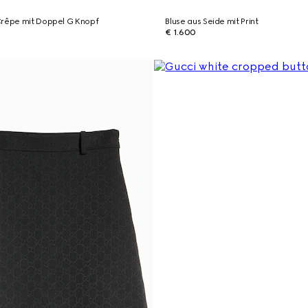
Crêpe mit Doppel G Knopf
Bluse aus Seide mit Print
€ 1.600