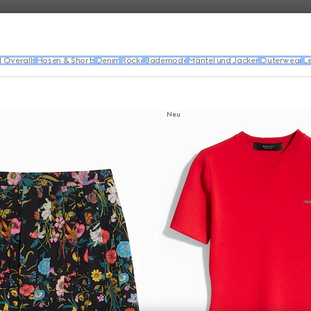
d Overalls
Hosen & Shorts
Denim
Röcke
Bademode
Mäntel und Jacken
Outerwear
L
Neu