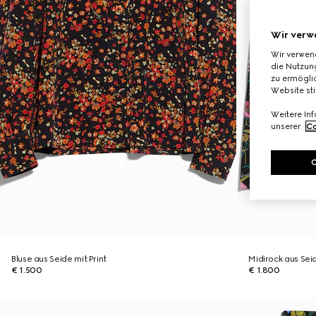
Wir verw
Wir verwen
die Nutzung
zu ermöglic
Website st
Weitere In
unserer
Co
Bluse aus Seide mit Print
Midirock aus Seid
€ 1.500
€ 1.800