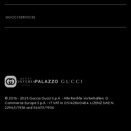
GUCCI SERVICES
© 2016 - 2025 Guccio Gucci S.p.A. - Alle Rechte vorbehalten. G
Commerce Europe S.p.A. - IT VAT nr 05142860484. LIZENZ SIAE N.
2294/I/1936 und 5647/I/1936