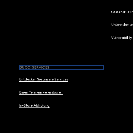
COOKIE-EI
Unternehmen
Vulnerability
GUCCI SERVICES
Entdecken Sie unsere Services
Einen Termein vereinbaren
In-Store Abholung