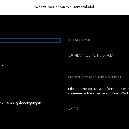
What's New
Denim
Damenstiefel
FILIALSUCHE
LAND/REGION, STADT
brium
GUCCI UPDATES ABONNIEREN
Erhalten Sie exklusive Informationen 
spannende Neuigkeiten aus der Welt 
und Nutzungsbedingungen
E-Mail