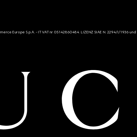
mmerce Europe S.p.A. - IT VAT nr 05142860484. LIZENZ SIAE N. 2294/I/1936 und