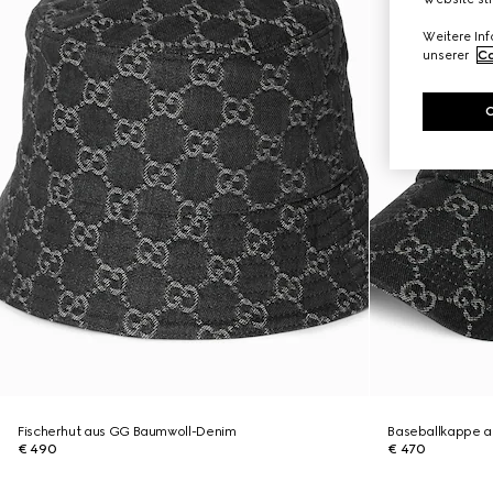
Weitere In
unserer
Co
Fischerhut aus GG Baumwoll-Denim
Baseballkappe 
€ 490
€ 470