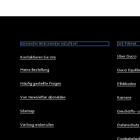
Footer
KÖNNEN WIR IHNEN HELFEN?
DIE FIRMA
Über Gucci
Kontaktieren Sie Uns
Meine Bestellung
Gucci Equili
Häufig gestellte Fragen
Ethikkodex
Von Newsletter abmelden
Karriere
Sitemap
Geschäfts- 
Vertrag widerrufen
Datenschutz
Cookiebeleid