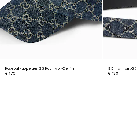
Baseballkappe aus GG Baumwoll-Denim
GG Marmont Gür
€ 470
€ 430