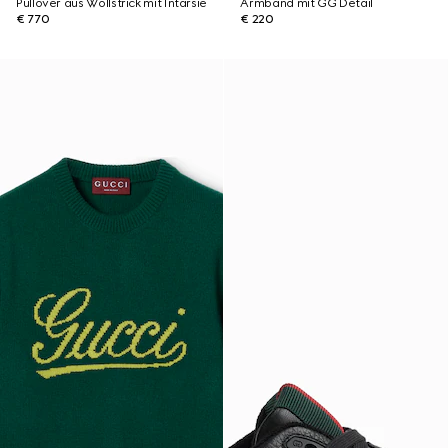
Pullover aus Wollstrick mit Intarsie
Armband mit GG Detail
€ 770
€ 220