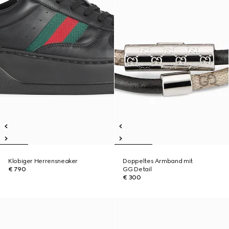
Klobiger Herrensneaker
Doppeltes Armband mit
€ 790
GG Detail
€ 300