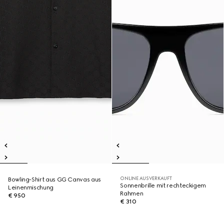
ONLINE AUSVERKAUFT
Bowling-Shirt aus GG Canvas aus
Sonnenbrille mit rechteckigem
Leinenmischung
Rahmen
€ 950
€ 310