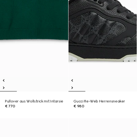
Pullover aus Wollstrick mit Intarsie
Gucci Re-Web Herrensneaker
€ 770
€ 980