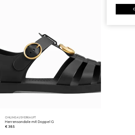
ONLINE AUSVERKAUFT
Herrensandale mit Doppel G
€ 385