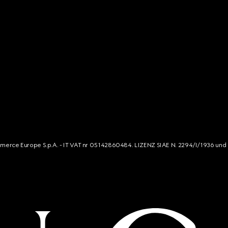
mmerce Europe S.p.A. - IT VAT nr 05142860484. LIZENZ SIAE N. 2294/I/1936 und