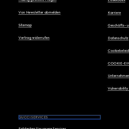
Ethikkodex
Von Newsletter abmelden
Karriere
Sitemap
Geschäfts- 
Vertrag widerrufen
Datenschutz
Cookiebeleid
COOKIE-EI
Unternehmen
Vulnerability
GUCCI SERVICES
Entdecken Sie unsere Services