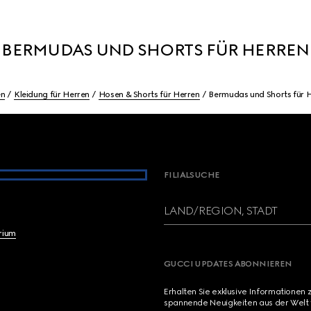
BERMUDAS UND SHORTS FÜR HERREN
en
Kleidung für Herren
Hosen & Shorts für Herren
Bermudas und Shorts für 
FILIALSUCHE
LAND/REGION, STADT
brium
GUCCI UPDATES ABONNIEREN
Erhalten Sie exklusive Informationen 
spannende Neuigkeiten aus der Welt 