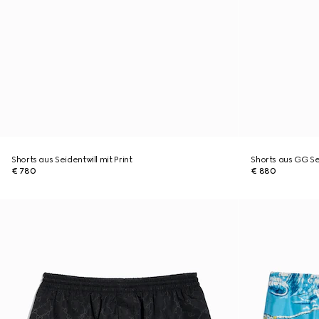
Shorts aus Seidentwill mit Print
Shorts aus GG S
€ 780
€ 880