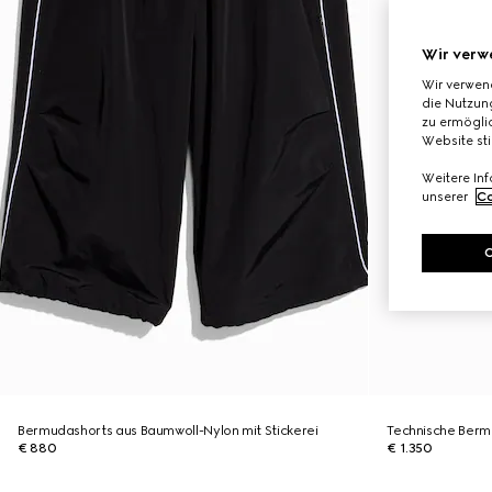
Wir verw
Wir verwen
die Nutzung
zu ermöglic
Website st
Weitere In
unserer
Co
Bermudashorts aus Baumwoll-Nylon mit Stickerei
Technische Berm
€ 880
€ 1.350