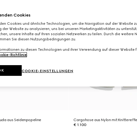
enden Cookies
den Cookies und ähnliche Technologien, um die Navigation auf der Website zu
 der Website zu analysieren, uns bei unseren Marketingaktivitäten zu unterstü
hen, unsere Inhalte auf Ihren sozialen Netzwerken zu teilen. Durch die weitere 
immen Sie diesen Nutzungsbedingungen zu.
formationen zu diesen Technologien und ihrer Verwendung auf dieser Website fi
okie-Richtlinie
.
OK
COOKIE-EINSTELLUNGEN
uda aus Seidenpopeline
Cargohose aus Nylon mit Knittereffe
€ 1.100