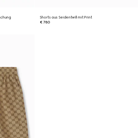
schung
Shorts aus Seidentwill mit Print
€ 780