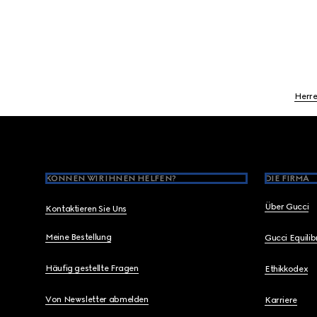
Herr
Footer
KÖNNEN WIR IHNEN HELFEN?
DIE FIRMA
Über Gucci
Kontaktieren Sie Uns
Meine Bestellung
Gucci Equili
Häufig gestellte Fragen
Ethikkodex
Von Newsletter abmelden
Karriere