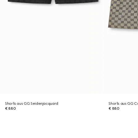
Shorts aus GG Seidenjacquard
Shorts aus GG C
€ 880
€ 880