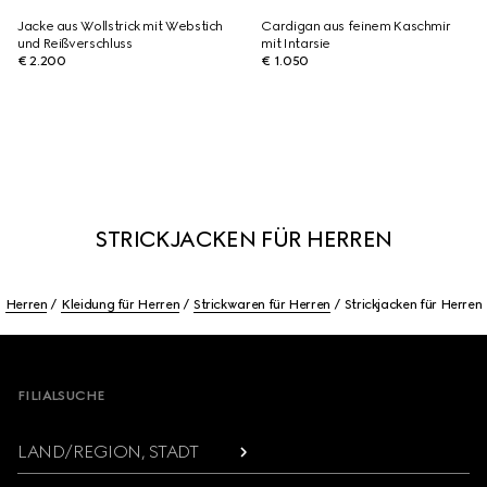
Jacke aus Wollstrick mit Webstich
Cardigan aus feinem Kaschmir
und Reißverschluss
mit Intarsie
€ 2.200
€ 1.050
STRICKJACKEN FÜR HERREN
Herren
Kleidung für Herren
Strickwaren für Herren
Strickjacken für Herren
Footer
FILIALSUCHE
LAND/REGION, STADT