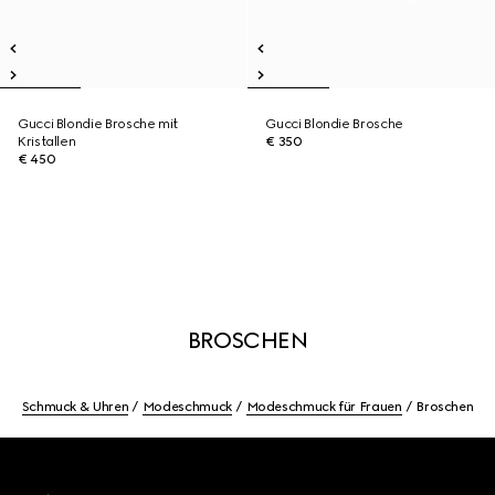
Gucci Blondie Brosche mit
Gucci Blondie Brosche
Kristallen
€ 350
€ 450
BROSCHEN
Schmuck & Uhren
Modeschmuck
Modeschmuck für Frauen
Broschen
Footer