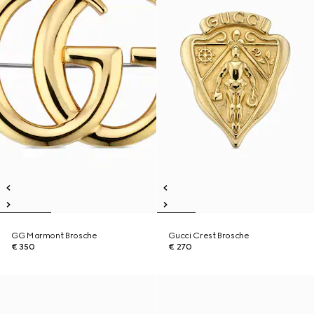
GG Marmont Brosche
Gucci Crest Brosche
€ 350
€ 270