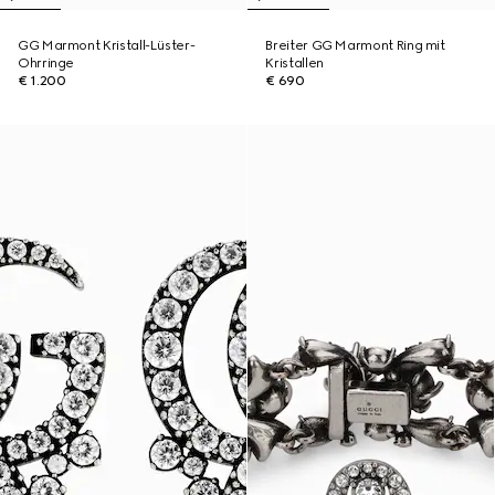
GG Marmont Kristall-Lüster-
Breiter GG Marmont Ring mit
Ohrringe
Kristallen
€ 1.200
€ 690