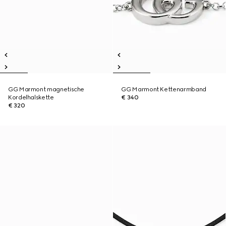
GG Marmont magnetische
GG Marmont Kettenarmband
Kordelhalskette
€ 340
€ 320