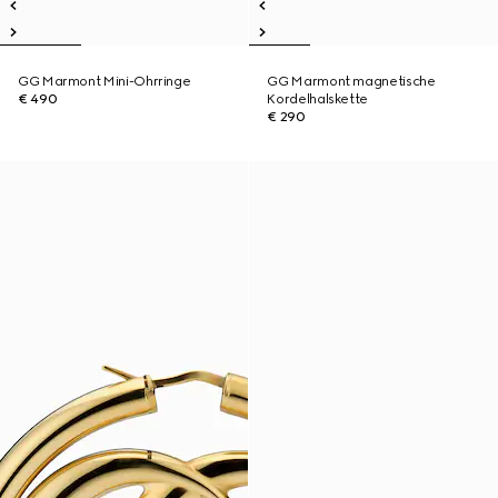
GG Marmont Mini-Ohrringe
GG Marmont magnetische
€ 490
Kordelhalskette
€ 290