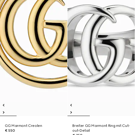
GG Marmont Creolen
Breiter GG Marmont Ring mit Cut-
€ 550
out-Detail