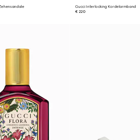
-Zehensandale
Gucci Interlocking Kordelarmband
€ 220