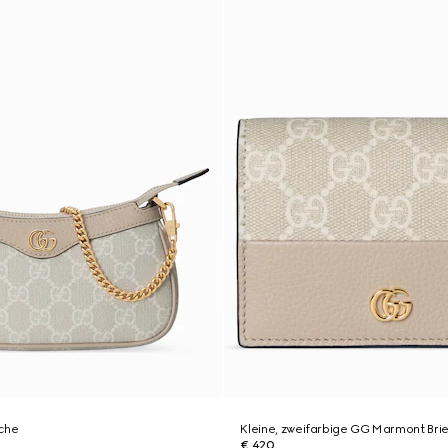
sche
Kleine, zweifarbige GG Marmont Bri
€ 420