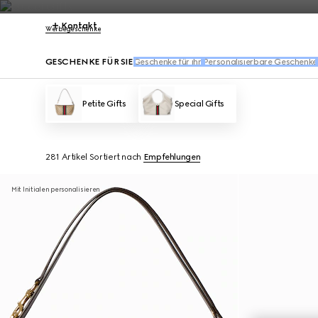
Kontakt
Werbegeschenke
GESCHENKE FÜR SIE
Geschenke für ihn
Personalisierbare Geschenke
Petite Gifts
Special Gifts
281 Artikel
Sortiert nach
Empfehlungen
Mit Initialen personalisieren