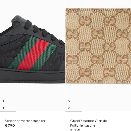
Screener Herrensneaker
Gucci Essence Classic
€ 790
Faltbrieftasche
€ 380