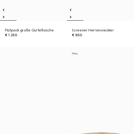
Flatpack große Gürteltasche
Screener Herrensneaker
€ 1.250
€ 850
Neu