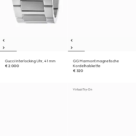
Gucci Interlocking Uhr, 41 mm
GG Marmont magnetische
€ 2.000
Kordelhalskette
€ 320
Virtual Try-On