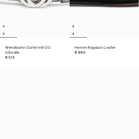
Wendbarer Gürtel mit GG
Herren Ragazzo Loafer
Schnalle
€ 890
€ 515